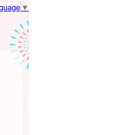
nguage
▼