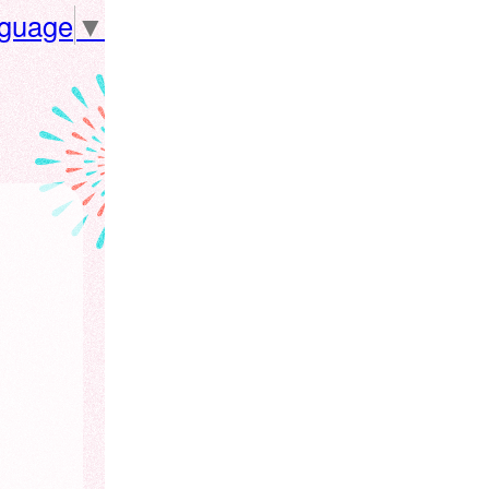
nguage
▼